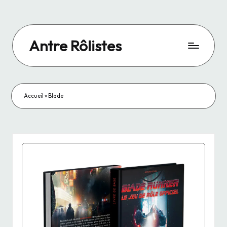
Skip
to
Antre Rôlistes
content
Le
site
officiel
d'Antre
Accueil
»
Blade
Rôlistes