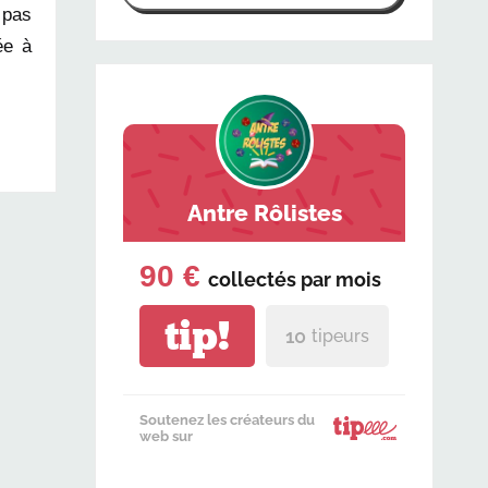
 pas
ée à
Antre Rôlistes
90 €
collectés par
mois
tip!
10
tipeurs
Soutenez les créateurs du
web sur