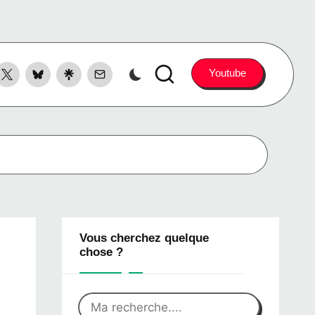
ook
X
Bluesky
LinkTree
Contact
Youtube
witter
Vous cherchez quelque
chose ?