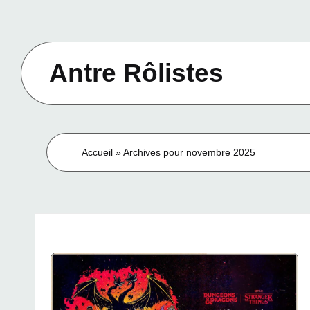
Skip
to
Antre Rôlistes
content
Le
site
officiel
Accueil
»
Archives pour novembre 2025
d'Antre
Rôlistes