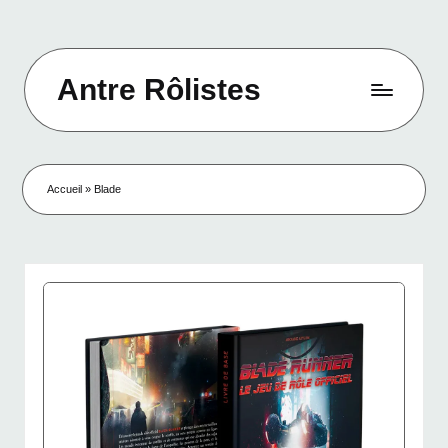
Skip
to
Antre Rôlistes
content
Le
site
officiel
d'Antre
Accueil
»
Blade
Rôlistes