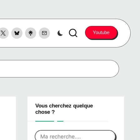
ook
X
Bluesky
LinkTree
Contact
Youtube
witter
Vous cherchez quelque
chose ?