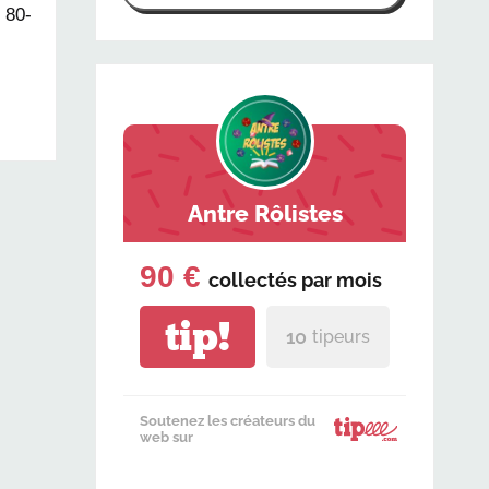
 80-
Antre Rôlistes
90 €
collectés par
mois
tip!
10
tipeurs
Soutenez les créateurs du
web sur