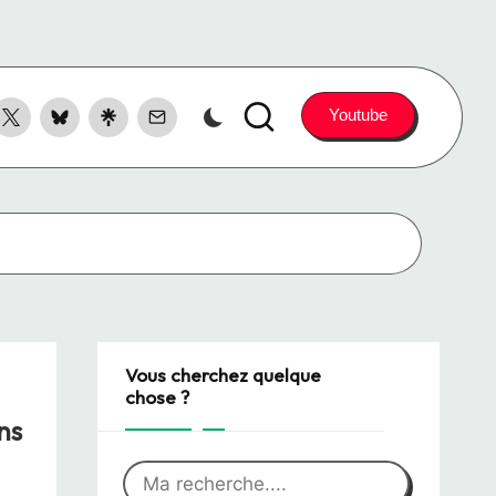
ook
X
Bluesky
LinkTree
Contact
Youtube
witter
Vous cherchez quelque
chose ?
ns