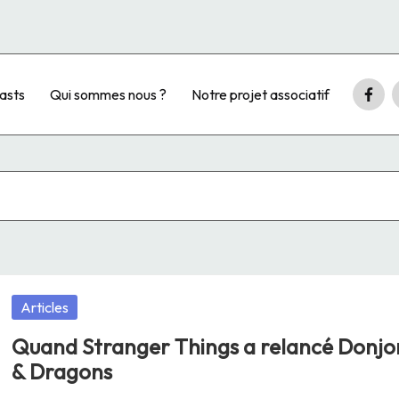
Faceb
asts
Qui sommes nous ?
Notre projet associatif
–
T
Posted
Articles
in
Quand Stranger Things a relancé Donjo
& Dragons