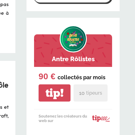
 pas
ée à
Antre Rôlistes
90 €
collectés par
mois
ôle
tip!
10
tipeurs
s et
aft,
Soutenez les créateurs du
web sur