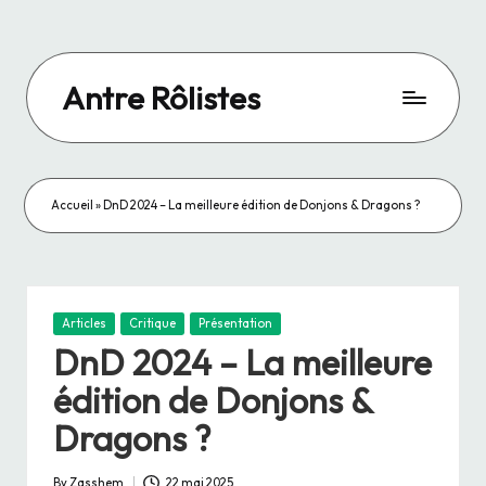
Skip
to
Antre Rôlistes
content
Le
site
officiel
d'Antre
Accueil
»
DnD 2024 – La meilleure édition de Donjons & Dragons ?
Rôlistes
Posted
Articles
Critique
Présentation
in
DnD 2024 – La meilleure
édition de Donjons &
Dragons ?
By
Zasshem
22 mai 2025